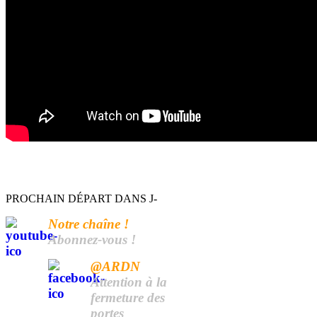
PROCHAIN DÉPART DANS J-
Notre chaîne !
Abonnez-vous !
@ARDN
Attention à la
fermeture des
portes