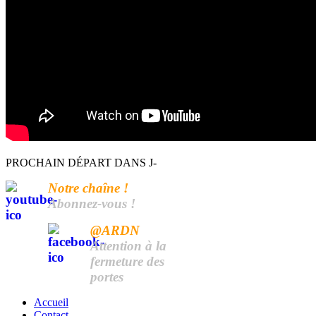
PROCHAIN DÉPART DANS J-
Notre chaîne !
Abonnez-vous !
@ARDN
Attention à la
fermeture des
portes
Accueil
Contact