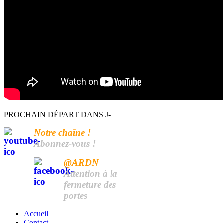
PROCHAIN DÉPART DANS J-
Notre chaîne !
Abonnez-vous !
@ARDN
Attention à la
fermeture des
portes
Accueil
Contact