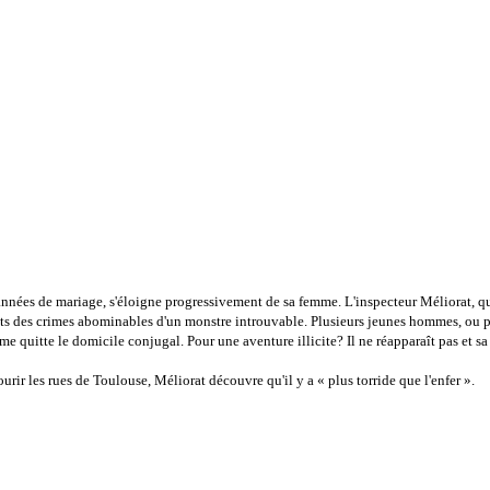
nées de mariage, s'éloigne progressivement de sa femme. L'inspecteur Méliorat, qui
itants des crimes abominables d'un monstre introuvable. Plusieurs jeunes hommes, o
e quitte le domicile conjugal. Pour une aventure illicite? Il ne réapparaît pas et s
urir les rues de Toulouse, Méliorat découvre qu'il y a « plus torride que l'enfer ».