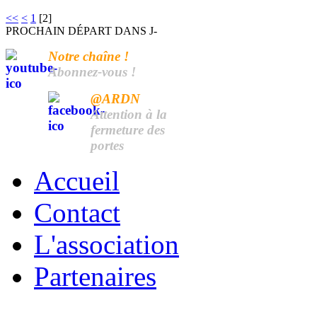
<<
<
1
[
2
]
PROCHAIN DÉPART DANS J-
Notre chaîne !
Abonnez-vous !
@ARDN
Attention à la
fermeture des
portes
Accueil
Contact
L'association
Partenaires