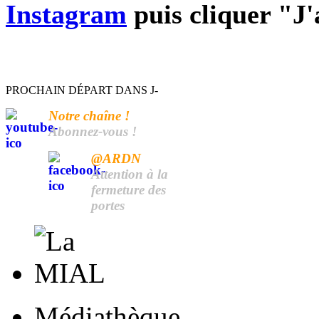
Instagram
puis cliquer "J
PROCHAIN DÉPART DANS J-
Notre chaîne !
Abonnez-vous !
@ARDN
Attention à la
fermeture des
portes
Médiathèque