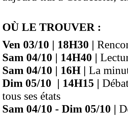
OÙ LE TROUVER :
Ven 03/10
|
18H30
|
Renco
Sam 04/10
|
14H40
|
Lectur
Sam 04/10
|
16H
|
La minut
Dim 05/10
|
14H15
|
Déba
tous ses états
Sam 04/10
- Dim 05/10
|
Dé